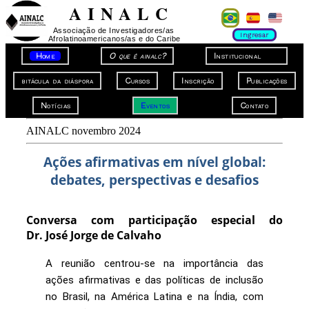
A I N A L C
Associação de Investigadores/as
Ingresar
Afrolatinoamericanos/as e do Caribe
Home
O que é ainalc?
Institucional
bitácula da diáspora
Cursos
Inscrição
Publicações
Notícias
Eventos
Contato
AINALC novembro 2024
Ações afirmativas em nível global:
debates, perspectivas e desafios
Conversa com participação especial do
Dr. José Jorge de Calvaho
A reunião centrou-se na importância das
ações afirmativas e das políticas de inclusão
no Brasil, na América Latina e na Índia, com